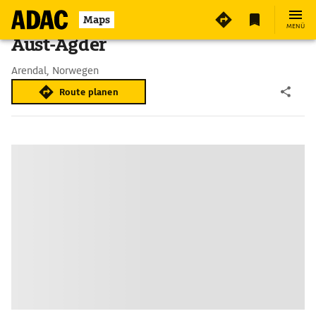
Maps
MENÜ
Aust-Agder
Arendal, Norwegen
Route planen