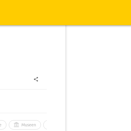
e
Museen
Ortsbild
Touren
Ges