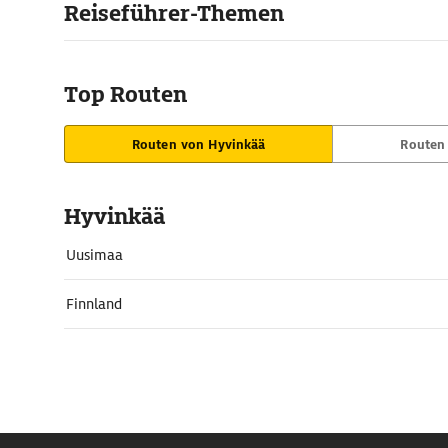
Reiseführer-Themen
Top Routen
Routen von Hyvinkää
Routen
Hyvinkää
Uusimaa
Finnland