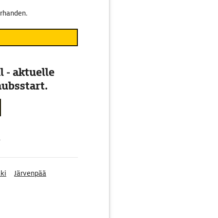
orhanden.
 - aktuelle
ubsstart.
g
ki
Järvenpää