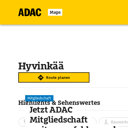
Maps
Hyvinkää
Route planen
Mitgliedschaft
Highlights & Sehenswertes
Jetzt ADAC
Mitgliedschaft
Aktivitäten
Landschaft
Bauwerk