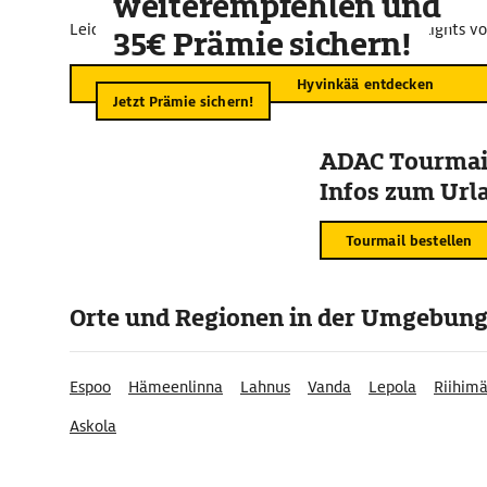
weiterempfehlen und
Leider sind für diesen Kartenausschnitt keine Highlights v
35€ Prämie sichern!
Hyvinkää entdecken
Jetzt Prämie sichern!
ADAC Tourmail
Infos zum Urla
Tourmail bestellen
Orte und Regionen in der Umgebun
Espoo
Hämeenlinna
Lahnus
Vanda
Lepola
Riihimä
Askola