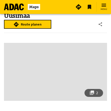
Maps
MENÜ
Uusimaa
Route planen
2