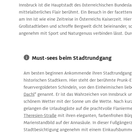
Innsbruck ist die Hauptstadt des österreichischen Bundeslan
mittelalterliches Flair berühmt. Ein Besuch in der facette
am Inn ist wie eine Zeitreise in Österreichs Kaiserzeit. Hie
Großstadtleben und schroffe Bergwelt dicht beieinander, so
angenehm mit Sport und Naturgenuss verbinden lässt. Dur
abwechslungsreiche Mischung sind die Sehenswürdigkeiten 
Sportbegeisterte, Familien sowie Naturfans und Erholungs
Must-sees beim Stadtrundgang
Am besten beginnen Ankommende ihren Stadtrundgang
historischen Stadtkern. Hier steht der berühmte Prunk-E
feuervergoldeten Schindeln, von den Einheimischen liebe
Dachl
“ genannt. Er ist das Wahrzeichen von Innsbruck un
schönem Wetter mit der Sonne um die Wette. Nach ku
gelangen die Urlaubsgäste auf die prachtvolle Flanierm
Theresien-Straße
mit ihren eleganten, farbenfrohen Bü
Marienstandbild auf der Annasäule. In dieser Fußgängerz
Stadtbesichtigung angenehm mit einem Einkaufsbumme