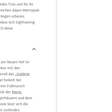
des Tirol und für ihr
nreichen Alpen-Metropole
r liegen urbanes
dass sich Sightseeing
ch diese
von Innsbruck ideal für
suchende.
 am Neuen Hof im
rker mit den
voll das „
Goldene
d funkelt bei
rzem Fußmarsch
eile der
Maria-
rgerhäusern und dem
one lässt sich die
l verbinden.