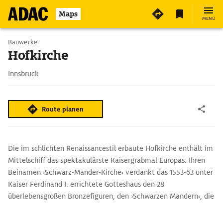
3
Maps
MENÜ
Bauwerke
Hofkirche
Innsbruck
Route planen
Die im schlichten Renaissancestil erbaute Hofkirche enthält im
Mittelschiff das spektakulärste Kaisergrabmal Europas. Ihren
Beinamen ›Schwarz-Mander-Kirche‹ verdankt das 1553-63 unter
Kaiser Ferdinand I. errichtete Gotteshaus den 28
überlebensgroßen Bronzefiguren, den ›Schwarzen Mandern‹, die
sein Großvater Kaiser Maximilian I. (1459-1519) als Teil seines
Grabdenkmals in der Georgskapelle der Wiener Neustädter Burg