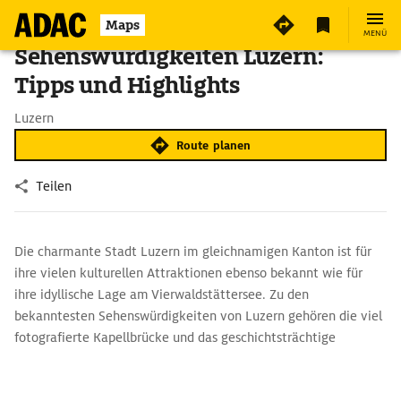
Maps
MENÜ
Sehenswürdigkeiten Luzern:
Tipps und Highlights
Luzern
Route planen
Teilen
Die charmante Stadt Luzern im gleichnamigen Kanton ist für
ihre vielen kulturellen Attraktionen ebenso bekannt wie für
ihre idyllische Lage am Vierwaldstättersee. Zu den
bekanntesten Sehenswürdigkeiten von Luzern gehören die viel
fotografierte Kapellbrücke und das geschichtsträchtige
Löwendenkmal. Doch auch die nähere Umgebung vom
Luzerner Hausberg Pilatus bis zum Biosphärenreservat