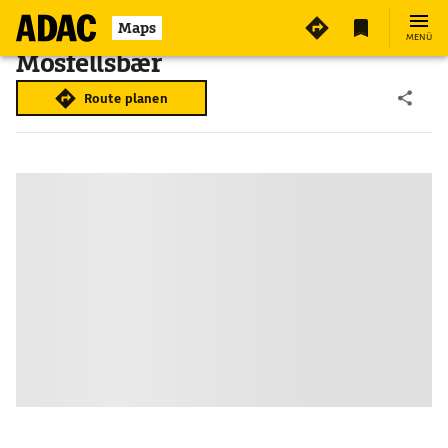
Maps
MENÜ
Mosfellsbær
Route planen