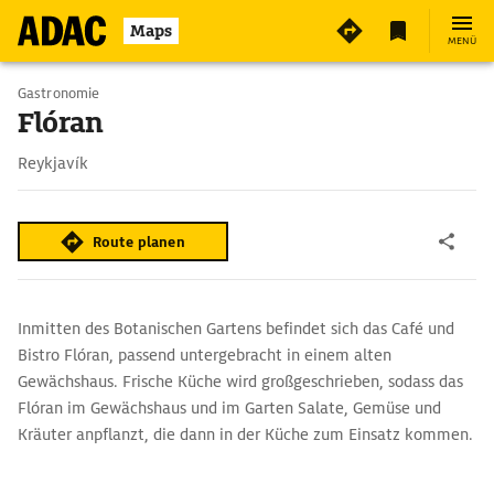
Maps
MENÜ
Gastronomie
Flóran
Reykjavík
Route planen
Inmitten des Botanischen Gartens befindet sich das Café und
Bistro Flóran, passend untergebracht in einem alten
Gewächshaus. Frische Küche wird großgeschrieben, sodass das
Flóran im Gewächshaus und im Garten Salate, Gemüse und
Kräuter anpflanzt, die dann in der Küche zum Einsatz kommen.
Bei schönem Wetter sitzt man auch vor dem Gewächshaus sehr
schön.