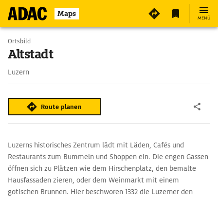
Maps
MENÜ
Ortsbild
Altstadt
Luzern
Route planen
Luzerns historisches Zentrum lädt mit Läden, Cafés und
Restaurants zum Bummeln und Shoppen ein. Die engen Gassen
öffnen sich zu Plätzen wie dem Hirschenplatz, den bemalte
Hausfassaden zieren, oder dem Weinmarkt mit einem
gotischen Brunnen. Hier beschworen 1332 die Luzerner den
eidgenössischen Bund mit Uri, Schwyz und Unterwalden. Am
Rathausquai bieten zahlreiche Restaurants Gelegenheit zur