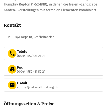
Humphry Repton (1752-1818), in denen die freien »Landscape
Garden«-Vorstellungen mit formalen Elementen kombiniert
wurden. Dazu gehören in diesem Herzogtum Antony House bei
Torpoint und nicht weit davon die Catfrench Manor Gardens
Kontakt
nahe der A38 Richtung Liskeard.
PL11 2QA Torpoint, Großbritannien
Telefon
(0044-1752) 81 21 91
Fax
(0044-1752) 81 57 24
E-Mail
antony@nationaltrust.org.uk
Öffnungszeiten & Preise