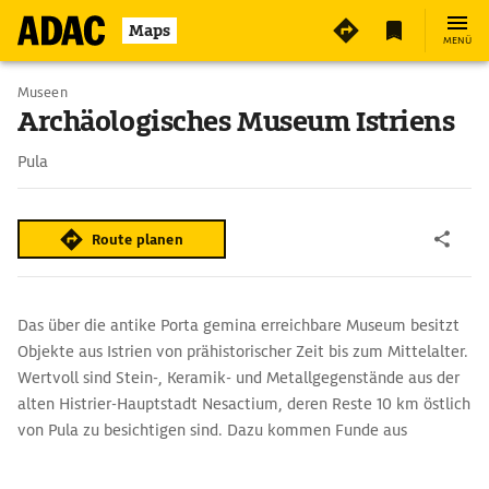
2
Maps
MENÜ
Museen
Archäologisches Museum Istriens
Pula
Route planen
Das über die antike Porta gemina erreichbare Museum besitzt
Objekte aus Istrien von prähistorischer Zeit bis zum Mittelalter.
Wertvoll sind Stein-, Keramik- und Metallgegenstände aus der
alten Histrier-Hauptstadt Nesactium, deren Reste 10 km östlich
von Pula zu besichtigen sind. Dazu kommen Funde aus
römischer Zeit, Mosaike, Goldschmuck und Skulpturen. Die
Unterwasser-Abteilung bewahrt aus gesunkenen römischen