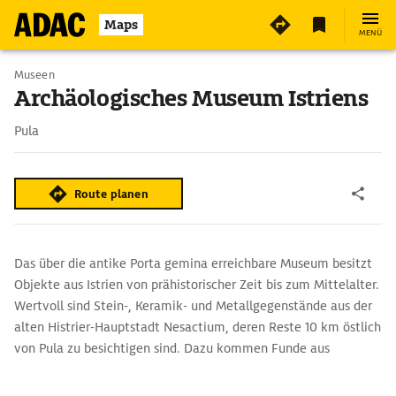
2
Maps
MENÜ
Museen
Archäologisches Museum Istriens
Pula
Route planen
Das über die antike Porta gemina erreichbare Museum besitzt
Objekte aus Istrien von prähistorischer Zeit bis zum Mittelalter.
Wertvoll sind Stein-, Keramik- und Metallgegenstände aus der
alten Histrier-Hauptstadt Nesactium, deren Reste 10 km östlich
von Pula zu besichtigen sind. Dazu kommen Funde aus
römischer Zeit, Mosaike, Goldschmuck und Skulpturen. Die
Unterwasser-Abteilung bewahrt aus gesunkenen römischen