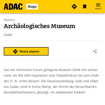
Maps
MENÜ
Museen
Archäologisches Museum
Zadar
Route planen
Das am römischen Forum gelegene Museum lohnt mit seinen
mehr als 100.000 Exponaten vom Paläolithikum bis zum Ende
des 11. Jh. einen Besuch. Die Dauer­ausstellung ›Gold und Silber
aus Zadar‹ wird in Sveta Marije, der Kirche des benachbarten
Benediktinerklosters, gezeigt. Im Halbdunkel funkeln
Edelsteine und Perlen an einzigartigen Reliquienmonstranzen,
Kreuzen und Kelchen, die im Zweiten Weltkrieg im Keller unter