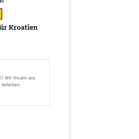
n!
ür Kroatien
t? Wir freuen uns
m beheben.