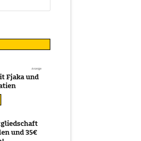
Anzeige
t Fjaka und
atien
gliedschaft
en und 35€