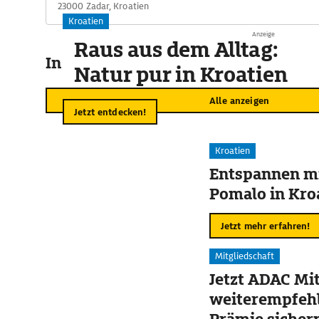
23000 Zadar, Kroatien
Kroatien
Anzeige
Raus aus dem Alltag:
In der Umgebung
Natur pur in Kroatien
Alle anzeigen
Jetzt entdecken!
Kroatien
Entspannen mi
Pomalo in Kro
Jetzt mehr erfahren!
Mitgliedschaft
Jetzt ADAC Mit
weiterempfehl