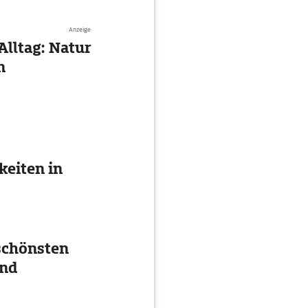
Anzeige
Alltag: Natur
n
eiten in
 schönsten
und