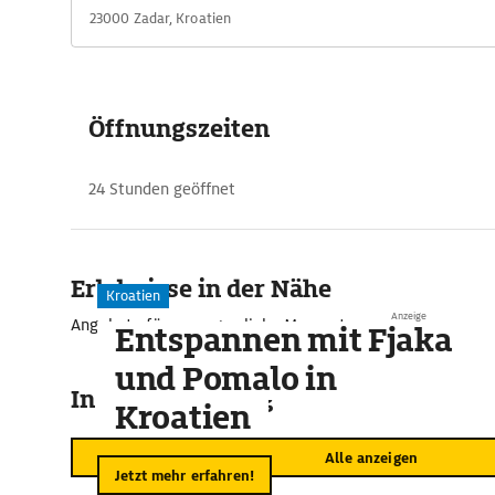
23000 Zadar, Kroatien
Öffnungszeiten
24 Stunden geöffnet
Erlebnisse in der Nähe
Kroatien
Anzeige
Angebote für unvergessliche Momente
Entspannen mit Fjaka
und Pomalo in
In der Umgebung
Kroatien
Alle anzeigen
Jetzt mehr erfahren!