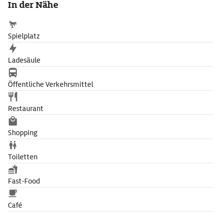
In der Nähe
Micropia, den weltweit ersten Zoo für Bakterien, Algen, Pilze.
Am Kiss-o-Meter etwa kann man messen, wie viele Millionen
Mikroorganismen beim Küssen ausgetauscht werden.
Spielplatz
Ladesäule
Öffentliche Verkehrsmittel
Restaurant
Shopping
Toiletten
Fast-Food
Café