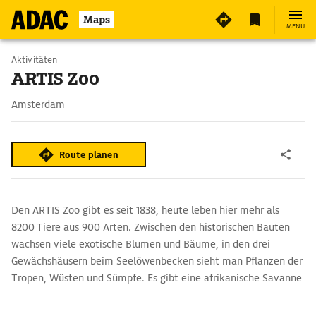
11
Maps
MENÜ
Aktivitäten
ARTIS Zoo
Amsterdam
Route planen
Den ARTIS Zoo gibt es seit 1838, heute leben hier mehr als
8200 Tiere aus 900 Arten. Zwischen den historischen Bauten
wachsen viele exotische Blumen und Bäume, in den drei
Gewächshäusern beim Seelöwenbecken sieht man Pflanzen der
Tropen, Wüsten und Sümpfe. Es gibt eine afrikanische Savanne
und südamerikanische Pampa, ein Schmetterlingshaus,
Insektarium, Lemurenland, Aquarium und Planetarium. Und