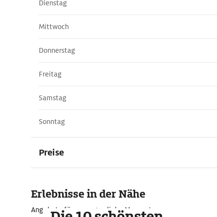
Dienstag
Mittwoch
Donnerstag
Freitag
Samstag
Sonntag
Preise
Erlebnisse in der Nähe
Angebote für unvergessliche Momente
Die 10 schönsten