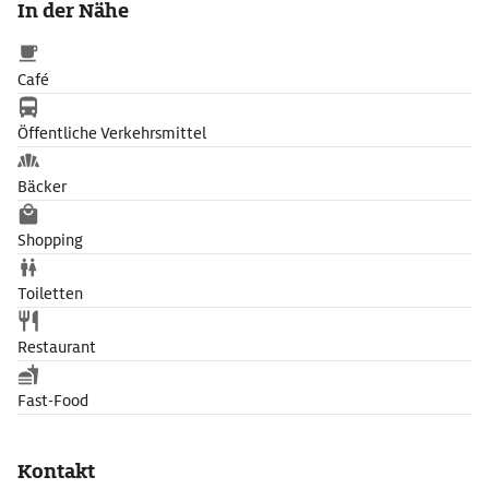
In der Nähe
Anthroposophischen Bewegung. In dem 1925 errichteten,
tempelartigen Monumentalbau finden Seminare,
Veranstaltungen und Theateraufführungen statt.
Café
Öffentliche Verkehrsmittel
Bäcker
Shopping
Toiletten
Restaurant
Fast-Food
Kontakt