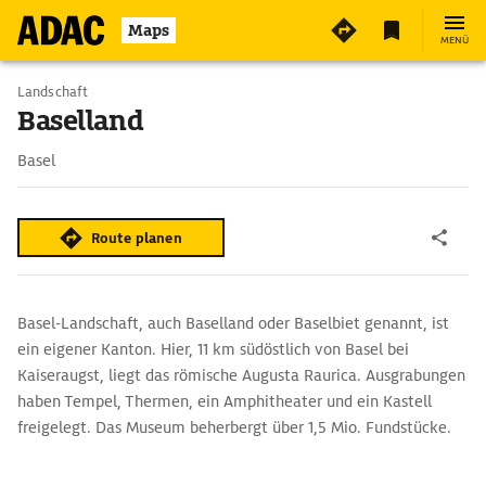
Maps
MENÜ
Landschaft
Baselland
Basel
Route planen
Basel-Landschaft, auch Baselland oder Baselbiet genannt, ist
ein eigener Kanton. Hier, 11 km südöstlich von Basel bei
Kaiseraugst, liegt das römische Augusta Raurica. Ausgrabungen
haben Tempel, Thermen, ein Amphitheater und ein Kastell
freigelegt. Das Museum beherbergt über 1,5 Mio. Fundstücke.
Das Goetheanum in Dornach 10 km südlich von Basel ist das
Zentrum der von Rudolf Steiner begründeten