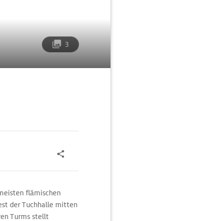
3
 meisten flämischen
rest der Tuchhalle mitten
ren Turms stellt