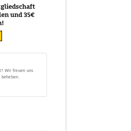
gliedschaft
en und 35€
n!
t? Wir freuen uns
m beheben.