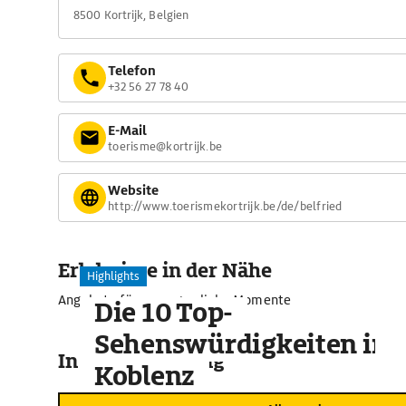
8500 Kortrijk, Belgien
Telefon
+32 56 27 78 40
E-Mail
toerisme@kortrijk.be
Website
http://www.toerismekortrijk.be/de/belfried
Erlebnisse in der Nähe
Highlights
Angebote für unvergessliche Momente
Die 10 Top-
Sehenswürdigkeiten in
In der Umgebung
Koblenz