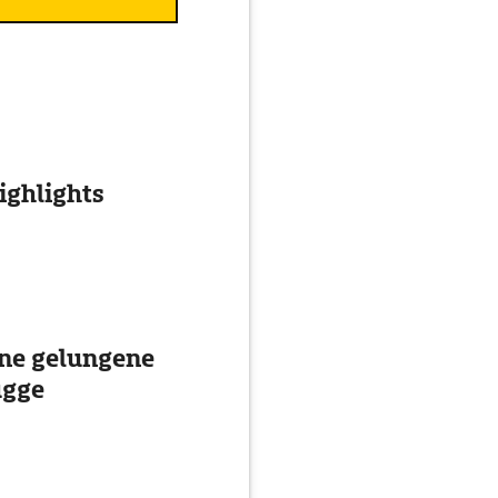
ghlights
ine gelungene
ügge