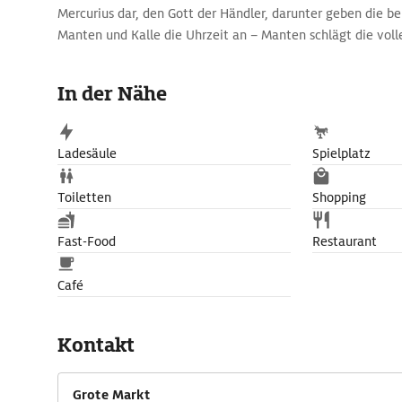
Mercurius dar, den Gott der Händler, darunter geben die b
Manten und Kalle die Uhrzeit an – Manten schlägt die volle
Stunde. Der Belfried gehört zum UNESCO Weltkullturerbe.
In der Nähe
Ladesäule
Spielplatz
Toiletten
Shopping
Fast-Food
Restaurant
Café
Kontakt
Grote Markt