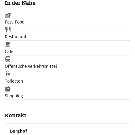
In der Nähe
Hussitenlager zu Füßen des Wittelsbacher Schlosses viele
Besucher an.
Fast-Food
Restaurant
Café
Öffentliche Verkehrsmittel
Toiletten
Shopping
Kontakt
Burghof