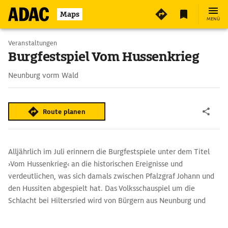
Maps
MENÜ
Veranstaltungen
Burgfestspiel Vom Hussenkrieg
Neunburg vorm Wald
Route planen
Alljährlich im Juli erinnern die Burg­festspiele unter dem Titel
›Vom Hussenkrieg‹ an die historischen Ereignisse und
verdeutlichen, was sich damals zwischen Pfalzgraf Johann und
den Hussiten abgespielt hat. Das Volksschauspiel um die
Schlacht bei Hiltersried wird von Bürgern aus Neunburg und
Umgebung inszeniert, und sie agieren auch als Darsteller.
Während der Festspiele zieht der bunte Mittelaltermarkt mit