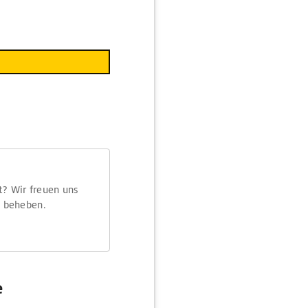
t? Wir freuen uns
m beheben.
e