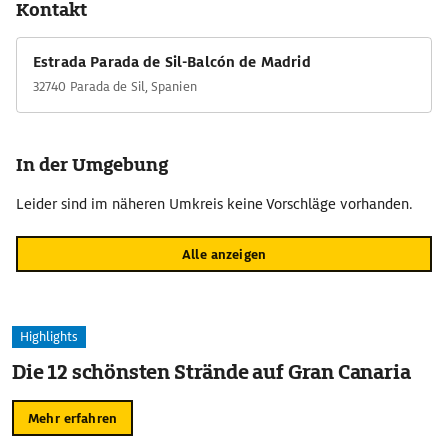
Kontakt
Er gibt Blicke frei auf bis zu 500 m tiefe Abschnitte der
Schlucht. Von den Klöstern der Gegend liegt Santo Estevo im
Estrada Parada de Sil-Balcón de Madrid
Ort Ribas do Sil der Schlucht am nächsten. Es weist
32740 Parada de Sil, Spanien
Stilelemente von der Romanik bis zur Renaissance auf. Heute
ist es ein Parador; auch wer nicht im Hotel wohnt, kann es
besichtigen.
In der Umgebung
Leider sind im näheren Umkreis keine Vorschläge vorhanden.
Alle anzeigen
Highlights
Die 12 schönsten Strände auf Gran Canaria
Mehr erfahren