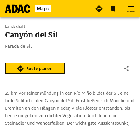
Maps
MENÜ
Landschaft
Canyón del Sil
Parada de Sil
Route planen
25 km vor seiner Mündung in den Río Miño bildet der Sil eine
tiefe Schlucht, den Canyón del Sil. Einst ließen sich Mönche und
Eremiten an den Hängen nieder, viele Klöster entstanden, bis
heute umgeben von dichter Vegetation. Auch leben hier
Steinadler und Wanderfalken. Der wichtigste Aussichtspunkt,
Balcóns de Madrid, ist über einen kurzen Fußweg ab Parada de
Sil zu erreichen.