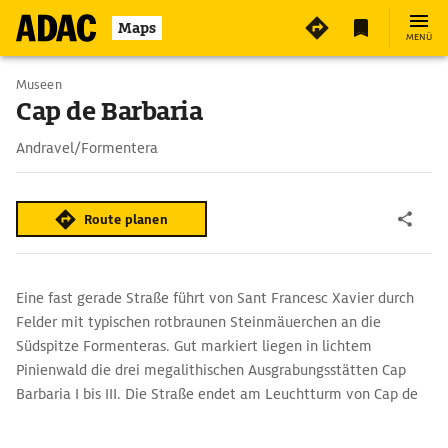
Maps
MENÜ
Museen
Cap de Barbaria
Andravel/Formentera
Route planen
Eine fast gerade Straße führt von Sant Francesc Xavier durch
Felder mit typischen rotbraunen Steinmäuerchen an die
Südspitze Formenteras. Gut markiert liegen in lichtem
Pinienwald die drei megalithischen Ausgrabungsstätten Cap
Barbaria I bis III. Die Straße endet am Leuchtturm von Cap de
Barbaria. Ein kurzer Spaziergang führt am Klippenrand entlang
zum Wehrturm Torre des Garroveret.