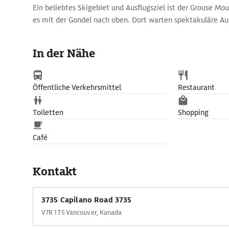
Ein beliebtes Skigebiet und Ausflugsziel ist der Grouse M
es mit der Gondel nach oben. Dort warten spektakuläre Au
Refuge auch Grizzlys und Wölfe.
In der Nähe
Öffentliche Verkehrsmittel
Restaurant
Toiletten
Shopping
Café
Kontakt
3735 Capilano Road 3735
V7R 1T5 Vancouver, Kanada