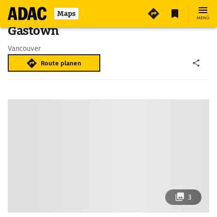
Maps
MENÜ
Gastown
Vancouver
Route planen
3