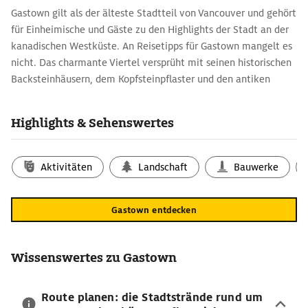
Gastown gilt als der älteste Stadtteil von Vancouver und gehört
für Einheimische und Gäste zu den Highlights der Stadt an der
kanadischen Westküste. An Reisetipps für Gastown mangelt es
nicht. Das charmante Viertel versprüht mit seinen historischen
Backsteinhäusern, dem Kopfsteinpflaster und den antiken
Gaslaternen eine entspannte Atmosphäre. Es ist gespickt mit
Cafés, Restaurants und Boutiquen.
Highlights & Sehenswertes
Gastown-Reisetipps: die Sehenswürdigkeiten
im Überblick
Aktivitäten
Landschaft
Bauwerke
Beliebter Treffpunkt in Gastown ist die Steam Clock an der
Water Street. Dabei handelt es sich um eine Dampfuhr, die
jede Viertelstunde mit einem Pfeifen in der Melodie des
Gastown entdecken
Londoner Big Ben anzeigt. Nur einen kurzen Spaziergang
entfernt von der Uhr befindet sich die Gassy Jack Statue, die an
den Gründer des Viertels, Gassy Jack Deighton, erinnert. Er
Wissenswertes zu Gastown
eröffnete Mitte des 19. Jahrhunderts hier die erste Kneipe.
Reiseführer zur Waterfront Station:
Route planen: die Stadtstrände rund um