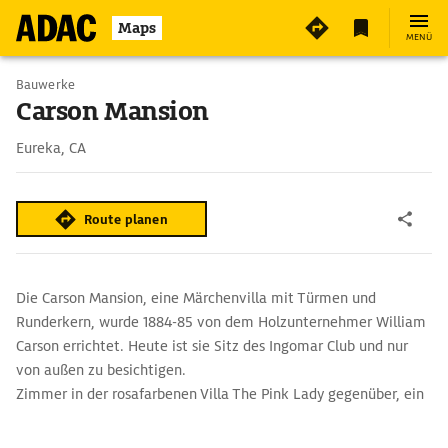
5
Maps
MENÜ
Bauwerke
Carson Mansion
Eureka, CA
Route planen
Die Carson Mansion, eine Märchenvilla mit Türmen und
Runderkern, wurde 1884-85 von dem Holzunternehmer William
Carson errichtet. Heute ist sie Sitz des Ingomar Club und nur
von außen zu besichtigen.
Zimmer in der rosafarbenen Villa The Pink Lady gegenüber, ein
Hochzeitsgeschenk Carsons an seinen ältesten Sohn, ist heute
ein luxuriöses Gästehaus mit Lounge und Museum.