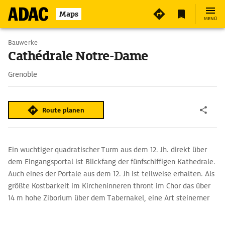
Maps
MENÜ
Bauwerke
Cathédrale Notre-Dame
Grenoble
Route planen
Ein wuchtiger quadratischer Turm aus dem 12. Jh. direkt über
dem Eingangsportal ist Blickfang der fünfschiffigen Kathedrale.
Auch eines der Portale aus dem 12. Jh ist teilweise erhalten. Als
größte Kostbarkeit im Kircheninneren thront im Chor das über
14 m hohe Ziborium über dem Tabernakel, eine Art steinerner
Baldachin im Stil der Spätgotik.