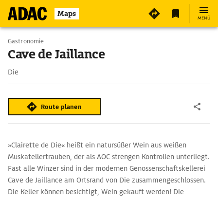
5
Maps
MENÜ
Gastronomie
Cave de Jaillance
Die
Route planen
»Clairette de Die« heißt ein natursüßer Wein aus weißen
Muskatellertrauben, der als AOC strengen Kontrollen unterliegt.
Fast alle Winzer sind in der modernen Genossenschaftskellerei
Cave de Jaillance am Ortsrand von Die zusammengeschlossen.
Die Keller können besichtigt, Wein gekauft werden! Die
Crémants (Premium Schaumweine) werden nach der "Méthode
Traditionnelle" – der traditionellen Methode produziert.