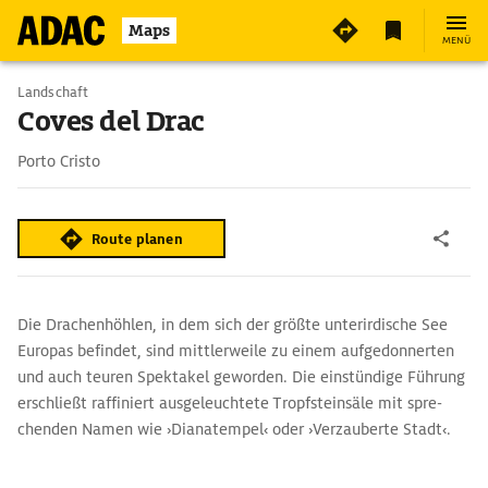
3
Maps
MENÜ
Landschaft
Coves del Drac
Porto Cristo
Route planen
Die Drachenhöhlen, in dem sich der größte unterirdische See
Europas befindet, sind mittlerweile zu einem aufgedonnerten
und auch teuren Spektakel geworden. Die einstündige Führung
­erschließt raffiniert ausgeleuchtete Tropfsteinsäle mit spre­
chenden Namen wie ›Diana­tempel‹ oder ­›Verzauberte Stadt‹.
Der Höhepunkt des Besuchs ist schließlich eine Darbietung
klassischer Musik, bei der die Musiker auf einer beleuchteten