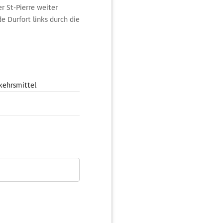
r St-Pierre weiter
e Durfort links durch die
nde Château de Termes
schützte Festung konnte
Nicht versäumen: den
kehrsmittel