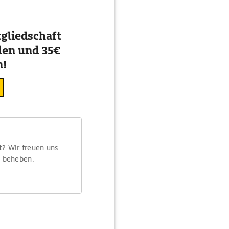
gliedschaft
en und 35€
n!
t? Wir freuen uns
m beheben.