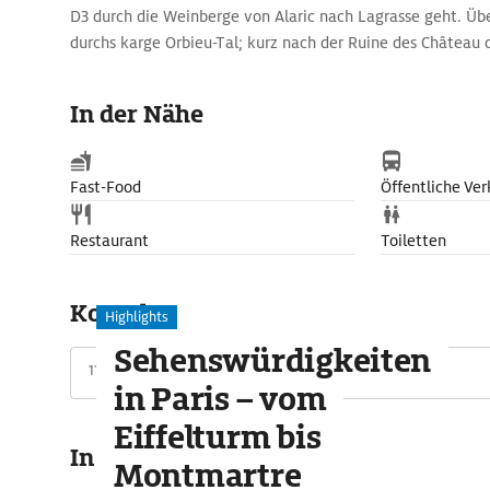
D3 durch die Weinberge von Alaric nach Lagrasse geht. Übe
durchs karge Orbieu-Tal; kurz nach der Ruine des Château d
wilden Gorges du Terminet.
Gleich nach dem Tunnel ist das zu den Fünf Söhnen zähle
In der Nähe
erreicht (15 Min. Aufstieg). Die durch zwei Mauerringe ge
1228 erst nach viermonatiger Belagerung erobert werden. 
weiten Blick von der Nordwest-Pforte in die Schlucht.
Fast-Food
Öffentliche Ver
Restaurant
Toiletten
Kontakt
Highlights
Sehenswürdigkeiten
11000 Carcassonne, Frankreich
in Paris – vom
Eiffelturm bis
In der Umgebung
Montmartre