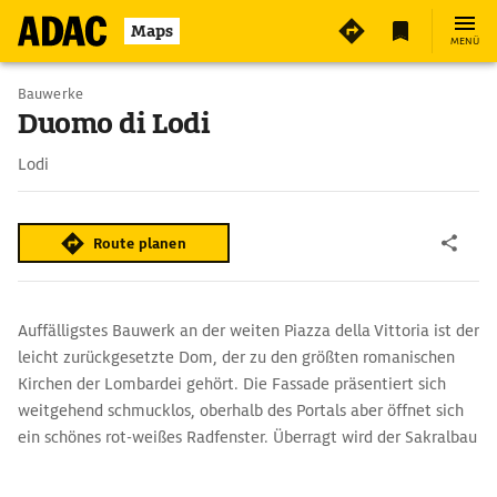
Maps
MENÜ
Bauwerke
Duomo di Lodi
Lodi
Route planen
Auffälligstes Bauwerk an der weiten Piazza della Vittoria ist der
leicht zurückgesetzte Dom, der zu den größten romanischen
Kirchen der Lombardei gehört. Die Fassade präsentiert sich
weitgehend schmucklos, oberhalb des Portals aber öffnet sich
ein schönes rot-weißes Radfenster. Überragt wird der Sakralbau
von einem hohen und mächtigen Glockenturm. Die Bauzeit des
Doms zog sich von 1160 bis ins 16. Jh. hinein.