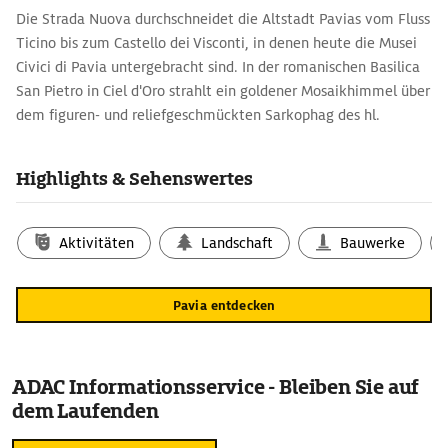
Die Strada Nuova durchschneidet die Altstadt Pavias vom Fluss
Ticino bis zum Castello dei Visconti, in denen heute die Musei
Civici di Pavia untergebracht sind. In der roma­nischen Basilica
San Pietro in Ciel d'Oro strahlt ein goldener Mo­saik­himmel über
dem figuren- und re­liefgeschmückten Sarkophag des hl.
Augustinus (354–430). Nahe der Universität, der zweitältesten
Italiens, blieben drei von einst 200 Geschlechtertürmen des
Highlights & Sehenswertes
12./13. Jh. erhalten. In dieser Zeit entstand auch das Rathaus,
der Broletto. In der ­Basilica San Michele ließ sich Barbarossa
1155 zum Kaiser krönen. Den Duomo di Pavia (15. Jh.) krönt eine
Aktivitäten
Landschaft
Bauwerke
Kuppel von Bramante (1444–1514).
Pavia entdecken
ADAC Informationsservice - Bleiben Sie auf
dem Laufenden