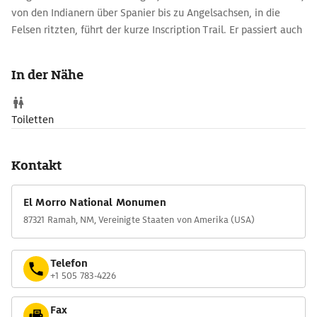
von den Indianern über Spanier bis zu Angelsachsen, in die
Felsen ritzten, führt der kurze Inscription Trail. Er passiert auch
einen versteckten Pool, der als verlässliche Wasserstelle im
trockenen New Mexico diente.
In der Nähe
Zunächst parallel zum Inscription Trail verläuft der Headland
Trail. Dieser 3 km lange Rundweg erklimmt die Anhöhe über El
Morro und streift die Pueblo-Ruine Atsinna (›in den Fels
Toiletten
schreiben‹) auf dem Bergrücken. Von dort oben hat man einen
weiten Blick über die Zuni Mountains und zum El Malpais
Kontakt
National Monument.
El Morro National Monumen
87321 Ramah, NM, Vereinigte Staaten von Amerika (USA)
Telefon
+1 505 783-4226
Fax