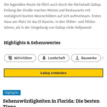
Die legendäre Route 66 führt auch durch die Kleinstadt Gallup.
Entlang der Straße machen Motels und Restaurants mit
nostalgisch-bunten Neonschildern auf sich aufmerksam. Erstes
Haus am Platz ist das El Rancho. In den 1930er- und 1950er-
Jahren, als in der Umgebung von Gallup viele Hollywood-
Western gedreht wurden, übernachteten hier Schauspieler wie
John Wayne, Katherine Hepburn und Kirk Douglas.
Highlights & Sehenswertes
In den Souvenirgeschäften entlang der Main Street verkaufen
Navajo- und Hopi-Indianer aus dem umliegenden Reservat
handgefertigte Teppiche und Töpferware.
Aktivitäten
Landschaft
Bauwerke
Gallup entdecken
Highlights
Sehenswürdigkeiten in Florida: Die besten
Tipps