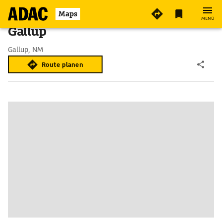
Maps
MENÜ
Gallup
Gallup, NM
Route planen