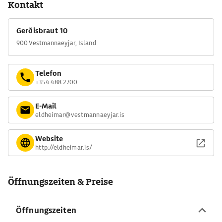
Kontakt
Entstehung der Insel Surtsey. Die südlichste der Vestmann-
Inseln bildete sich bei dem submarinen Ausbruch 1963-67. Der
Gerðisbraut 10
Zutritt zu dem Eiland ist nur Forschern gestattet, die die
900 Vestmannaeyjar, Island
dortige Ansiedlung von Flora und Fauna studieren. Der
Öffentlichkeit bleibt nur der Blick übers Meer.
Telefon
+354 488 2700
E-Mail
eldheimar@vestmannaeyjar.is
Website
http://eldheimar.is/
Öffnungszeiten & Preise
Öffnungszeiten