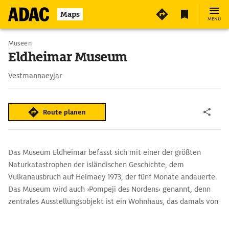
Maps
MENÜ
Museen
Eldheimar Museum
Vestmannaeyjar
Route planen
Das Museum Eldheimar befasst sich mit einer der größten
Naturkatastrophen der isländischen Geschichte, dem
Vulkanausbruch auf Heimaey 1973, der fünf Monate andauerte.
Das Museum wird auch ›Pompeji des Nordens‹ genannt, denn
zentrales Ausstellungsobjekt ist ein Wohnhaus, das damals von
Asche bedeckt und erst 2005 ausgegraben wurde.
Eine weitere Ausstellung des Museums widmet sich der