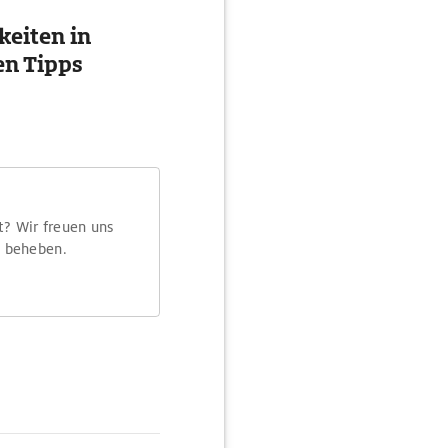
eiten in
en Tipps
t? Wir freuen uns
m beheben.