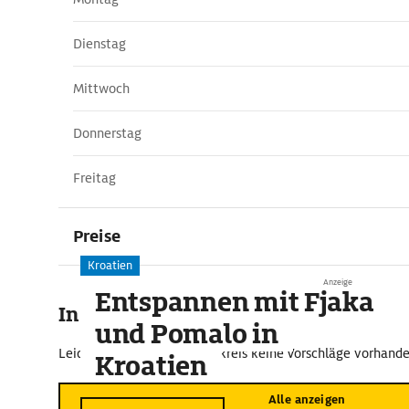
Dienstag
Mittwoch
Donnerstag
Freitag
Preise
Kroatien
Anzeige
Entspannen mit Fjaka
In der Umgebung
und Pomalo in
Leider sind im näheren Umkreis keine Vorschläge vorhande
Kroatien
Alle anzeigen