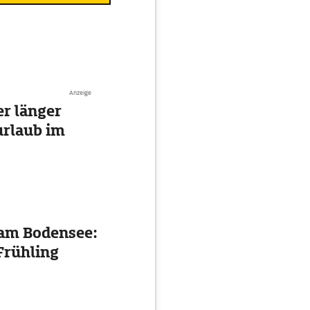
Anzeige
r länger
urlaub im
 am Bodensee:
Frühling