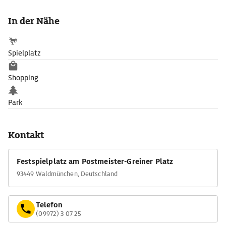
die Ehre. Infos und Kartenvorverkauf über das Verkehrsamt
Waldmünchen.
In der Nähe
Spielplatz
Shopping
Park
Kontakt
Festspielplatz am Postmeister-Greiner Platz
93449 Waldmünchen, Deutschland
Telefon
(09972) 3 07 25