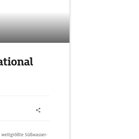
ational
er weltgrößte Süßwasser-