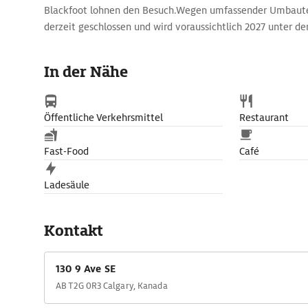
Blackfoot lohnen den Besuch.Wegen umfassender Umbaut
derzeit geschlossen und wird voraussichtlich 2027 unter 
Shaw Centre for Arts & Culture wieder eröffnet..
In der Nähe
Öffentliche Verkehrsmittel
Restaurant
Fast-Food
Café
Ladesäule
Kontakt
130 9 Ave SE
AB T2G 0R3 Calgary, Kanada