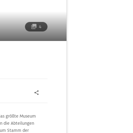
4
 das größte Museum
on die Abteilungen
‹ zum Stamm der