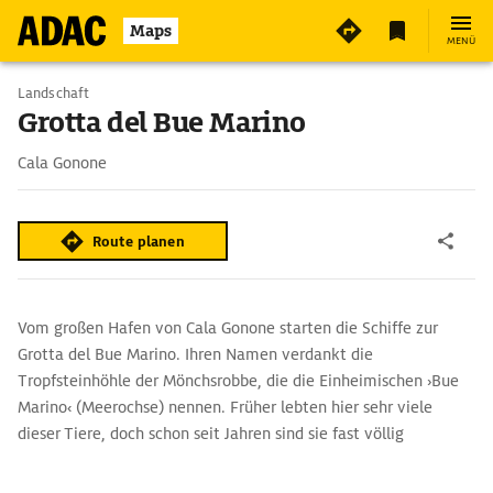
Maps
MENÜ
Landschaft
Grotta del Bue Marino
Cala Gonone
Route planen
Vom großen Hafen von Cala Gonone starten die Schiffe zur
Grotta del Bue Marino. Ihren Namen verdankt die
Tropfsteinhöhle der Mönchsrobbe, die die Einheimischen ›Bue
Marino‹ (Meerochse) nennen. Früher lebten hier sehr viele
dieser Tiere, doch schon seit Jahren sind sie fast völlig
verschwunden. Zwei Eingänge führen vom Meer aus in die 5 km
lange Grotte, in der Gaslampen die Tropfsteine und