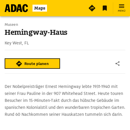
5
Maps
MENÜ
Museen
Hemingway-Haus
Key West, FL
Route planen
Der Nobelpreisträger Ernest Hemingway lebte 1931-1940 mit
seiner Frau Pauline in der 907 Whitehead Street. Heute touren
Besucher im 15-Minuten-Takt durch das hübsche Gebäude im
spanischen Kolonialstil und den wunderbaren tropischen Garten.
Rund 60 Nachkommen seiner Hauskatzen tummeln sich darin.
Im Gegensatz zu ihren Artgenossen haben viele von ihnen sechs
und nicht vier oder fünf Krallen. Die erste sechskrallige Katze