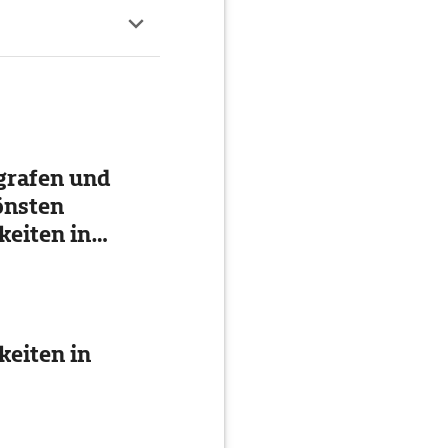
grafen und
önsten
eiten in
eiten in