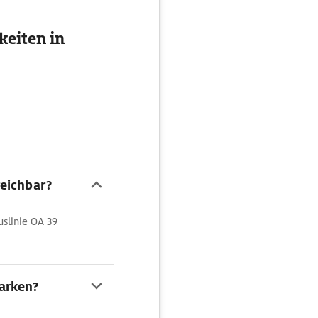
eiten in
eichbar?
slinie OA 39
arken?