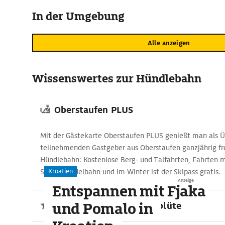
In der Umgebung
Alle anzeigen
Wissenswertes zur Hündlebahn
Oberstaufen PLUS
Mit der Gästekarte Oberstaufen PLUS genießt man als 
teilnehmenden Gastgeber aus Oberstaufen ganzjährig fre
Hündlebahn: Kostenlose Berg- und Talfahrten, Fahrten m
Kroatien
Sommerrodelbahn und im Winter ist der Skipass gratis.
Anzeige
Entspannen mit Fjaka
und Pomalo in
Naturschauspiel Krokusblüte