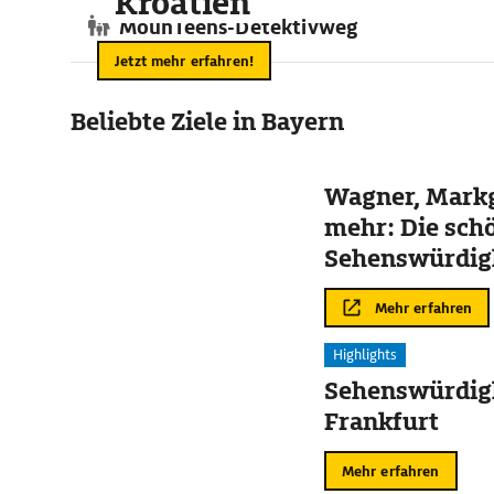
Kroatien
MounTeens-Detektivweg
Jetzt mehr erfahren!
Beliebte Ziele in Bayern
Wagner, Mark
mehr: Die sch
Sehenswürdigk
Bayreuth
Mehr erfahren
Highlights
Sehenswürdigk
Frankfurt
Mehr erfahren