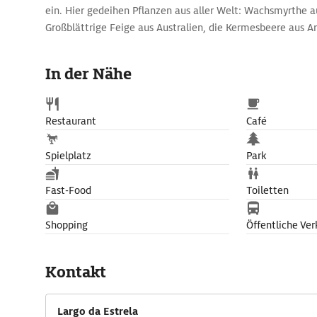
ein. Hier gedeihen Pflanzen aus aller Welt: Wachsmyrthe a
Großblättrige Feige aus Aus­tralien, die Kermesbeere aus A
Glanzmispeln aus China. Das Café am kleinen Ententeich bi
an.
In der Nähe
Ein filigraner, grün-weißer Musik­pavillon von 1884 dient
als Veranstaltungsort für Konzerte.
Restaurant
Café
Spielplatz
Park
Fast-Food
Toiletten
Shopping
Öffentliche Ver
Kontakt
Largo da Estrela