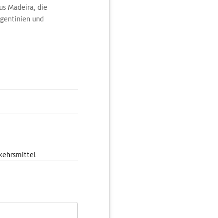
us Madeira, die
rgentinien und
etet sich für eine Rast
 in den Sommermonaten
kehrsmittel