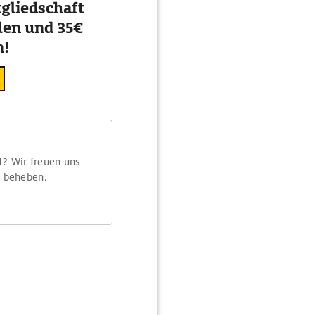
gliedschaft
en und 35€
n!
t? Wir freuen uns
m beheben.