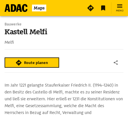
Maps
MENÜ
Bauwerke
Kastell Melfi
Melfi
Route planen
Im Jahr 1221 gelangte Stauferkaiser Friedrich II. (1194–1240) in
den Besitz des Castello di Melfi, machte es zu seiner Residenz
und ließ sie erweitern. Hier erließ er 1231 die Konstitutionen von
Melfi, eine Gesetzessammlung, welche die Macht des
Herrschers in ­Bezug auf Recht, Verwaltung und
Steuereinnahmen sicherte. Die Burg wurde durch spätere
Regenten, Könige aus den Häusern Anjou und Aragon, weiter