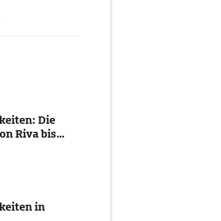
g
eiten: Die
on Riva bis
eiten in