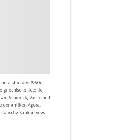
nd erst in den 1950er-
e griechische Kolonie,
 wie Schmuck, Vasen und
e der antiken Agora,
 dorische Säulen eines
 prominenten Zuzug:
hen Überzeugung das 200