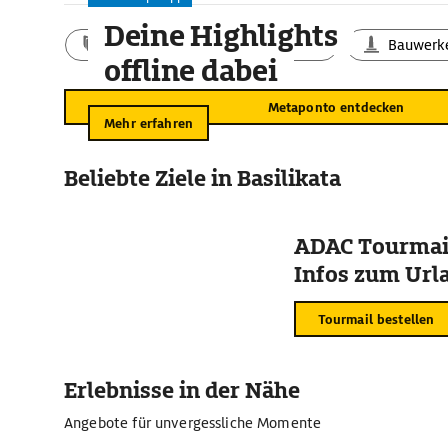
Deine Highlights
Aktivitäten
Landschaft
Bauwerk
offline dabei
Metaponto entdecken
Mehr erfahren
Beliebte Ziele in Basilikata
ADAC Tourmail
Infos zum Urla
Tourmail bestellen
Erlebnisse in der Nähe
Angebote für unvergessliche Momente