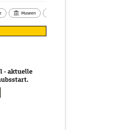
e
Museen
Ortsbild
Touren
Ges
 - aktuelle
ubsstart.