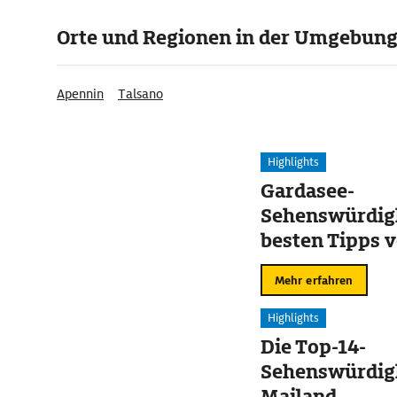
Orte und Regionen in der Umgebun
Apennin
Talsano
Highlights
Gardasee-
Sehenswürdigk
besten Tipps v
Sirmione
Mehr erfahren
Highlights
Die Top-14-
Sehenswürdigk
Mailand