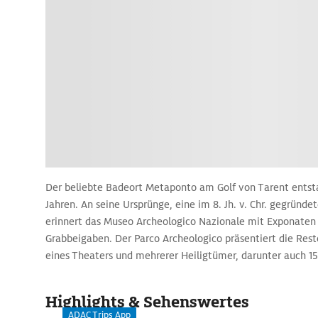
Der beliebte Badeort Metaponto am Golf von Tarent entsta
Jahren. An seine Ursprünge, eine im 8. Jh. v. Chr. gegründet
erinnert das Museo Archeologico Nazionale mit Exponaten
Grabbeigaben. Der Parco Archeologico präsentiert die Rest
eines Theaters und mehrerer Heiligtümer, darunter auch 15
Heratempels. Ende des 6. Jh. v. Chr. vermeldete Metapont
Pythagoras und seine Schüler hatten wegen ihrer politisc
Highlights & Sehenswertes
km entfernte Kroton verlassen müssen.
ADAC Trips App