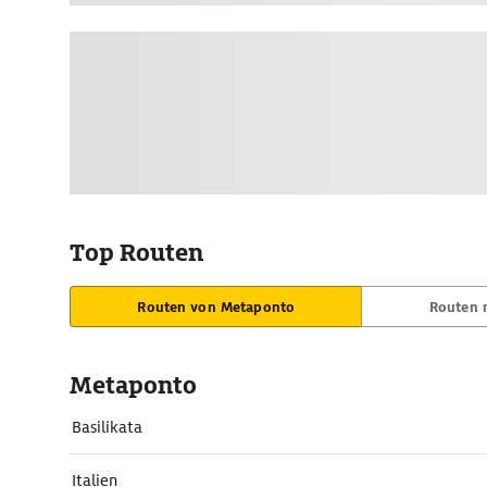
Top Routen
Routen von Metaponto
Routen 
Metaponto
Basilikata
Italien