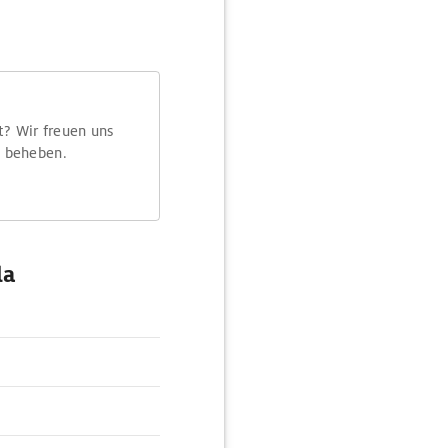
t? Wir freuen uns
m beheben.
la