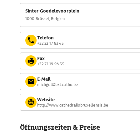
Sinter-Goedelevoorplein
1000 Brüssel, Belgien
Telefon
+32 22 17 83 45
Fax
+32 22 19 96 55
E-Mail
michgdl@bxl.catho.be
Website
http://www.cathedralisbruxellensis.be
Öffnungszeiten & Preise