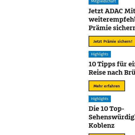
Mitgliedschaft
Jetzt ADAC Mit
weiterempfehl
Prämie sicher
Jetzt Prämie sichern!
Highlights
10 Tipps für e
Reise nach Br
Mehr erfahren
Highlights
Die 10 Top-
Sehenswürdigk
Koblenz