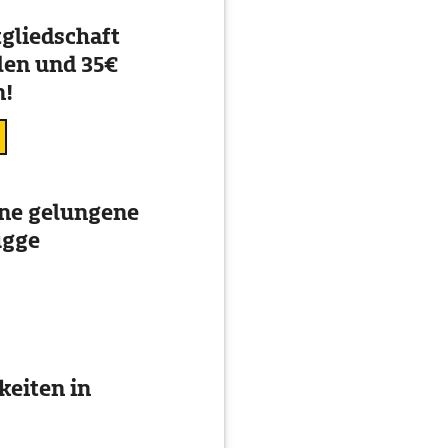
gliedschaft
en und 35€
n!
ine gelungene
ügge
eiten in