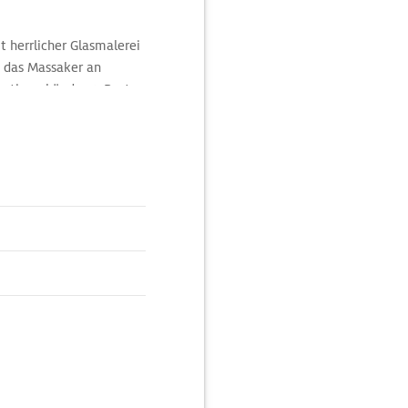
 herrlicher Glasmalerei
n das Massaker an
Hostienschändung. Reste
zkammer bewahrt,
ch um eine antisemitische