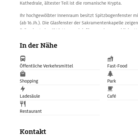
Kathedrale, ältester Teil ist die romanische Krypta.
Ihr hochgewölbter Innenraum besitzt Spitzbogenfenster mit
(ab 16.Jh.). Die Glasfenster der Sakramentenkapelle zeige
Brüsseler Juden 1349. Vorwand dafür war eine angebliche 
dieser Hostie werden bis heute als Reliquie in der Schat
In der Nähe
während eine Inschrift in der Kapelle klarstellt, dass es si
Legende handelt.
Öffentliche Verkehrsmittel
Fast-Food
Shopping
Park
Ladesäule
Café
Restaurant
Kontakt