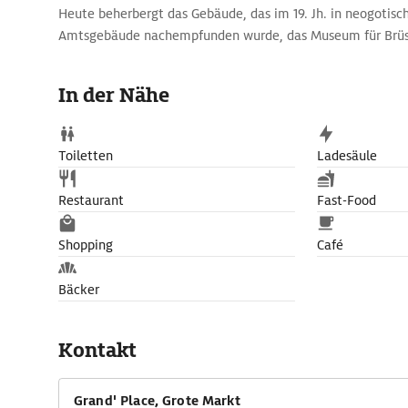
Heute beherbergt das Gebäude, das im 19. Jh. in neogotisc
Amtsgebäude nachempfunden wurde, das Museum für Brüssl
nicht nur Dokumente, Wappen und Stadtmodelle, sondern
Garderobe des Manneken Pis: Kostüme, Uniformen und Tra
In der Nähe
Toiletten
Ladesäule
Restaurant
Fast-Food
Shopping
Café
Bäcker
Kontakt
Grand' Place, Grote Markt