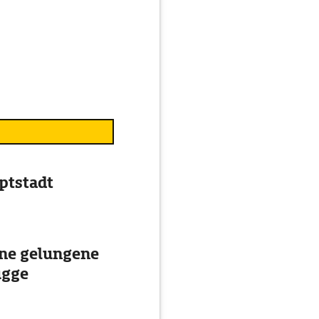
uptstadt
ine gelungene
ügge