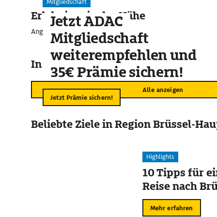
Mitgliedschaft
Erlebnisse in der Nähe
Jetzt ADAC
Angebote für unvergessliche Momente
Mitgliedschaft
weiterempfehlen und
In der Umgebung
35€ Prämie sichern!
Alle anzeigen
Jetzt Prämie sichern!
Beliebte Ziele in Region Brüssel-Ha
Highlights
10 Tipps für e
Reise nach Br
Mehr erfahren