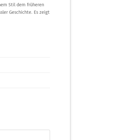
hem Stil dem früheren
er Geschichte. Es zeigt
 auch die gesamte
chten.