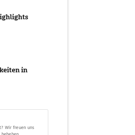
ghlights
eiten in
t? Wir freuen uns
m beheben.