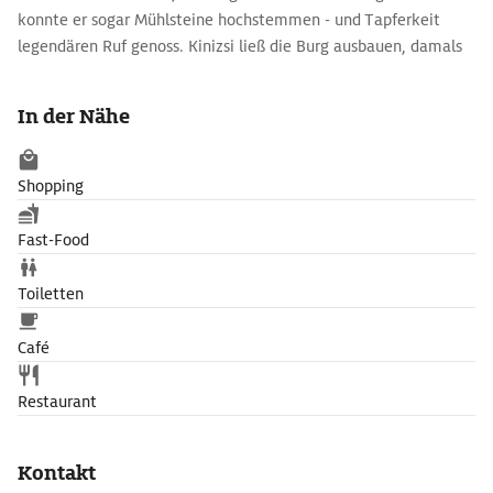
konnte er sogar Mühlsteine hochstemmen - und Tapferkeit
legendären Ruf genoss. Kinizsi ließ die Burg ausbauen, damals
entstand der 28 m hohe gotische Wohnturm. Dieser beherbergt
heute das Burgmuseum. Der wieder hergerichtete Rittersaal
In der Nähe
und einige Wohngemächer sind ebenso zu besichtigen wie
der Folterkeller.
Shopping
Fast-Food
Toiletten
Café
Restaurant
Kontakt