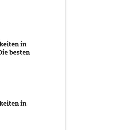
eiten in
ie besten
eiten in