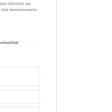
em informiert das
gt eine bemerkenswerte
efunden wurde.
kehrsmittel