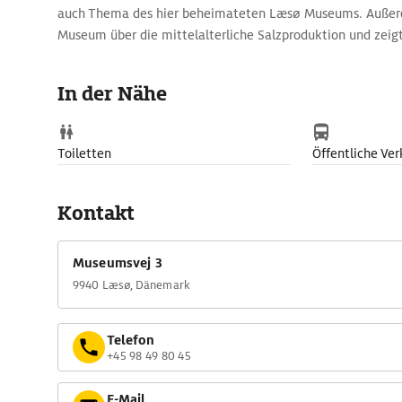
auch Thema des hier beheimateten Læsø Museums. Außerd
Museum über die mittelalterliche Salzproduktion und zei
Sammlung von Silbermünzen, die im 17. Jh. auf der Insel g
In der Nähe
Toiletten
Öffentliche Ver
Kontakt
Museumsvej 3
9940 Læsø, Dänemark
Telefon
+45 98 49 80 45
E-Mail