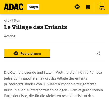
5
Maps
MENÜ
Aktivitäten
Le Village des Enfants
Avoriaz
Route planen
Die Olympialegende und Slalom-Weltmeisterin Annie Famose
betreibt im autofreien Skiort das Village des enfants
(Kinderdorf). Kinder von 3-16 Jahren können altersgerechte
Kurse in allen Wintersportarten belegen - Comicfiguren stehen
längs der Piste, die für die Kleinsten reserviert ist. In den
Sommermonaten unterschiedliche Bogenschießen Kurse
angeboten.